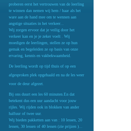
proberen eerst het vertrouwen van de leerling
te winnen dan nemen wij hem / haar als het
ware aan de hand mee om te wennen aan
angstige situaties in het verkeer...
Wij zorgen ervoor dat je veilig door het
verkeer kan en je je zeker voelt . Wij
moedigen de leerlingen, stellen ze op hun
gemak en begeleiden ze op basis van onze
ervaring, kennis en vakbekwaamheid.
De leerling wordt op tijd thuis of op een
afgesproken plek opgehaald en na de les weer
voor de deur afgezet.
Bij ons duurt een les 60 minuten.En dat
betekent dus een uur aandacht voor jouw
rijles. Wij rijden ook in blokken van ander
halfuur of twee uur.
Wij bieden pakketten aan van : 10 lessen, 20
lessen, 30 lessen of 40 lessen (zie prijzen )...