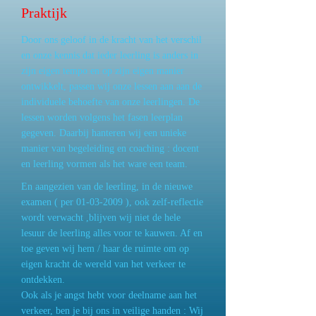
Praktijk
Door ons geloof in de kracht van het verschil
en onze kennis dat ieder leerling is anders in
zijn eigen tempo en op zijn eigen manier
ontwikkelt, passen wij onze lessen aan aan de
individuele behoefte van onze leerlingen. De
lessen worden volgens het fasen leerplan
gegeven. Daarbij hanteren wij een unieke
manier van begeleiding en coaching : docent
en leerling vormen als het ware een team.
En aangezien van de leerling, in de nieuwe
examen ( per
01-03-2009
), ook zelf-reflectie
wordt verwacht ,blijven wij niet de hele
lesuur de leerling alles voor te kauwen. Af en
toe geven wij hem / haar de ruimte om op
eigen kracht de wereld van het verkeer te
ontdekken.
Ook als je angst hebt voor deelname aan het
verkeer, ben je bij ons in veilige handen : Wij