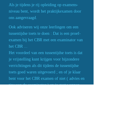
Als je tijdens je rij opleiding op examens-
niveau bent, wordt het praktijkexamen door
ons aangevraagd.
Ook adviseren wij onze leerlingen om een
tussentijdse toets te doen : Dat is een proef-
examen bij het CBR met een examinator van
het CBR ...
Het voordeel van een tussentijdse toets is dat
je vrijstelling kunt krijgen voor bijzondere
verrichtingen als dit tijdens de tussentijdse
toets goed waren uitgevoerd ; en of je klaar
bent voor het CBR examen of niet ( advies en
tips van de examinator ) en je gaat wennen
aan examensituatie...
www.autorijschoolnahaza.nl
info@autorijschoolnahaza.nl
Tel :
0622467298