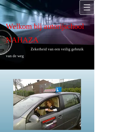
Welkom bij autorijschool
NAHAZA
Zekerheid van een veilig gebruik
van de weg